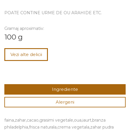
POATE CONTINE URME DE OU ARAHIDE ETC.
Gramaj aproximativ:
100 g
Vezi alte delicii
Ingrediente
Alergeni
faina,zahar,cacao,grasimi vegetale,oua,iaurt,branza
philadelphia,frisca naturala,crema vegetala,zahar pudra