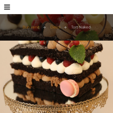
Bun venit
Delicii
Tort Naked