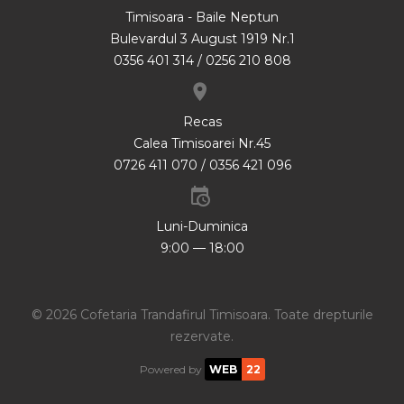
Timisoara - Baile Neptun
Bulevardul 3 August 1919 Nr.1
0356 401 314 / 0256 210 808
Recas
Calea Timisoarei Nr.45
0726 411 070 / 0356 421 096
Luni-Duminica
9:00 — 18:00
©
2026
Cofetaria Trandafirul Timisoara
.
Toate drepturile
rezervate.
Powered by
WEB
22