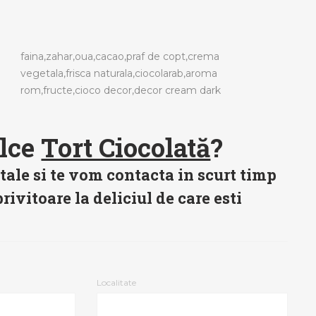
faina,zahar,oua,cacao,praf de copt,crema
vegetala,frisca naturala,ciocolarab,aroma
rom,fructe,cioco decor,decor cream dark
ulce
Tort Ciocolată
?
tale si te vom contacta in scurt timp
rivitoare la deliciul de care esti
Localitate