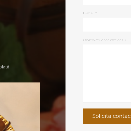
E-mail *
Observatii daca este cazul
olată
Solicita contac