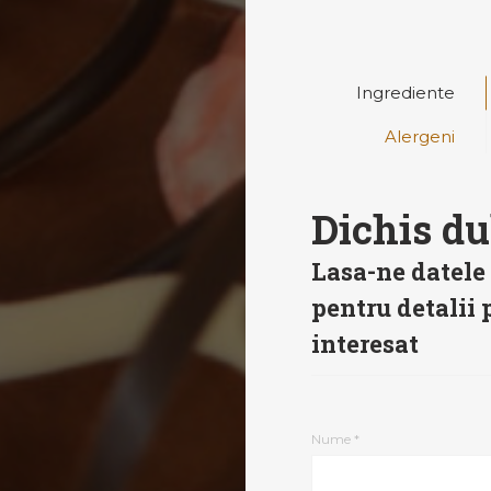
Ingrediente
Alergeni
Dichis d
Lasa-ne datele 
pentru detalii p
interesat
Nume *