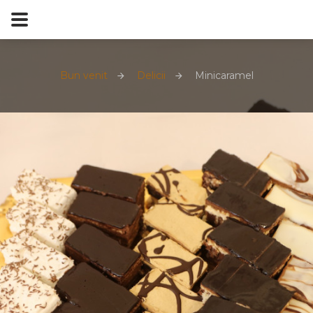
Bun venit
Delicii
Minicaramel