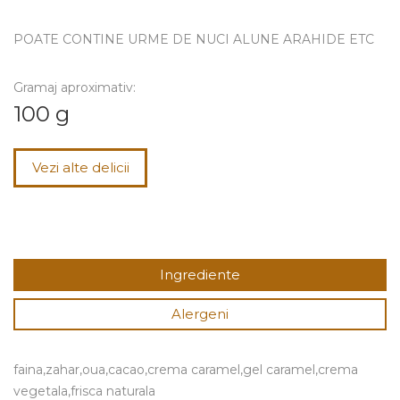
POATE CONTINE URME DE NUCI ALUNE ARAHIDE ETC
Gramaj aproximativ:
100 g
Vezi alte delicii
Ingrediente
Alergeni
faina,zahar,oua,cacao,crema caramel,gel caramel,crema
vegetala,frisca naturala