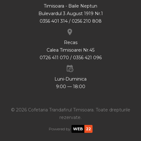
Timisoara - Baile Neptun
Bulevardul 3 August 1919 Nr.1
0356 401 314 / 0256 210 808
Recas
Calea Timisoarei Nr.45
0726 411 070 / 0356 421 096
Luni-Duminica
9:00 — 18:00
©
2026
Cofetaria Trandafirul Timisoara
.
Toate drepturile
rezervate.
Powered by
WEB
22